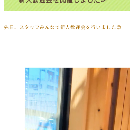
新人歓迎会を開催しました🎉
先日、スタッフみんなで新人歓迎会を行いました😊
動
画
プ
レ
ー
ヤ
ー