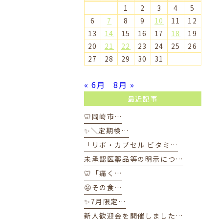
1
2
3
4
5
6
7
8
9
10
11
12
13
14
15
16
17
18
19
20
21
22
23
24
25
26
27
28
29
30
31
« 6月
8月 »
最近記事
🦷岡崎市…
✨＼定期検…
「リポ・カプセル ビタミ…
未承認医薬品等の明示につ…
🦷「痛く…
😬その食…
✨7月限定…
新人歓迎会を開催しました…