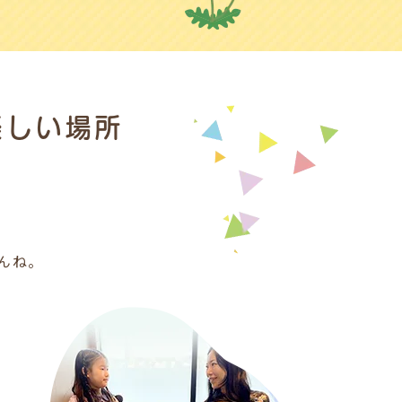
楽しい場所
んね。
。