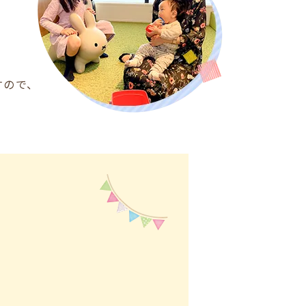
、
すので、