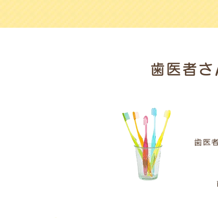
歯医者さ
歯医