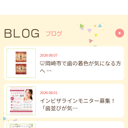
2026.07.27
～予約空き状況のお知らせ～
マウスピース矯正（インビザライン）相
BLOG
ブログ
談、成人・お子さんの検診、フッ素、ホワ
イトニングなど
8/3(月)15：30
2026.08.07
🦷岡崎市で歯の着色が気になる方
8/4(火)16：45
へ …
8/10(月)11：00
※先着順で承ります
2026.08.01
2026.07.22
インビザラインモニター募集！
8月診療日のお知らせ
「歯並びが気…
8/2(日)、6(木)、9(日)、11(火)～16(日)、
20(木)、23(日)、27(木)、30(日)は休診でご
ざいます。