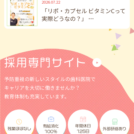
2026.07.22
ご迷惑おかけしますが、よろしくお願いい
「リポ・カプセル ビタミンCって
たします🦷
実際どうなの？」 …
2026.07.14
📌診療日についてのお知らせ
7/20(金)は休診でございます。
お問い合わせやご連絡は診療日に順次対応
採用専門サイト
させていただきます。
ご迷惑おかけしますが、ご理解の程よろし
予防重視の新しいスタイルの歯科医院で
くお願いいたします。
キャリアを大切に働きませんか？
教育体制も充実しています。
2026.07.06
～予約空き状況のお知らせ～
マウスピース矯正（インビザライン）相
談、成人・お子さんの検診、フッ素、ホワ
イトニングなど