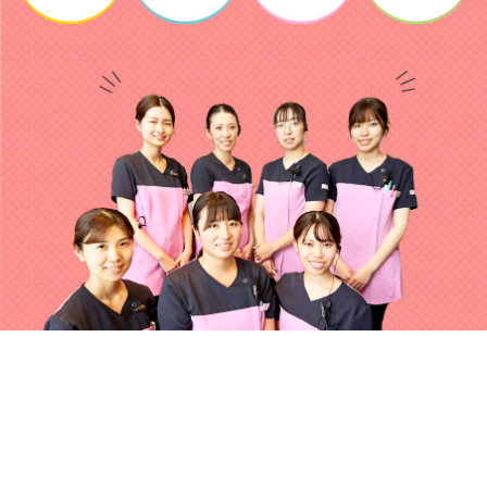
7/14(火)12：00、15：45
7/15(水)9：45
※先着順で承ります