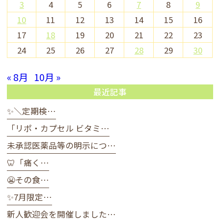
3
4
5
6
7
8
9
10
11
12
13
14
15
16
17
18
19
20
21
22
23
24
25
26
27
28
29
30
« 8月
10月 »
最近記事
✨＼定期検…
「リポ・カプセル ビタミ…
未承認医薬品等の明示につ…
🦷「痛く…
😬その食…
✨7月限定…
新人歓迎会を開催しました…