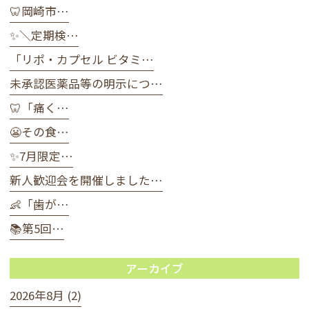
🦷岡崎市…
✨＼定期検…
「リポ・カプセル ビタミ…
未承認医薬品等の明示につ…
🦷「痛く…
😬その食…
✨7月限定…
新人歓迎会を開催しました…
👶「歯が…
📚第5回…
アーカイブ
2026年8月 (2)