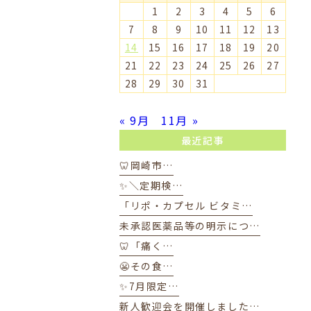
1
2
3
4
5
6
7
8
9
10
11
12
13
14
15
16
17
18
19
20
21
22
23
24
25
26
27
28
29
30
31
« 9月
11月 »
最近記事
🦷岡崎市…
✨＼定期検…
「リポ・カプセル ビタミ…
未承認医薬品等の明示につ…
🦷「痛く…
😬その食…
✨7月限定…
新人歓迎会を開催しました…