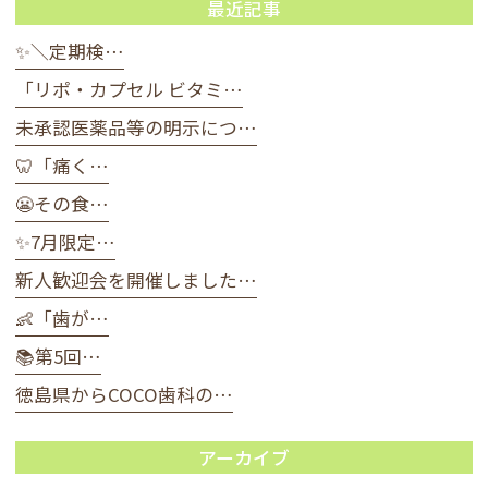
最近記事
✨＼定期検…
「リポ・カプセル ビタミ…
未承認医薬品等の明示につ…
🦷「痛く…
😬その食…
✨7月限定…
新人歓迎会を開催しました…
👶「歯が…
📚第5回…
徳島県からCOCO歯科の…
アーカイブ