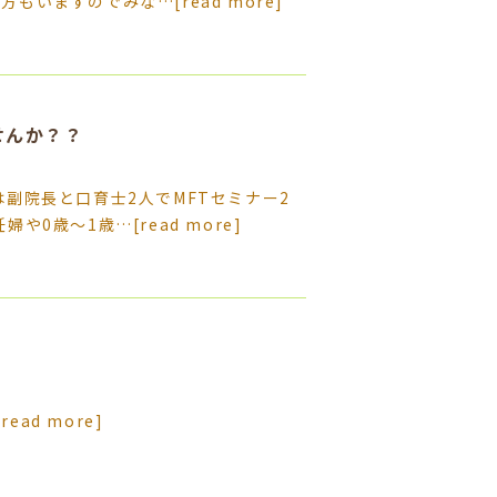
る方もいますのでみな…
[read more]
せんか？？
副院長と口育士2人でMFTセミナー2
妊婦や0歳〜1歳…
[read more]
[read more]