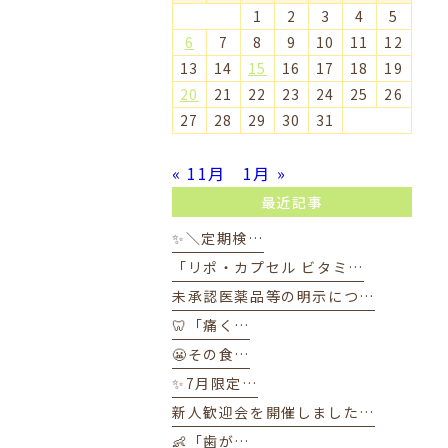
1
2
3
4
5
6
7
8
9
10
11
12
13
14
15
16
17
18
19
20
21
22
23
24
25
26
27
28
29
30
31
« 11月
1月 »
最近記事
✨＼定期検…
「リポ・カプセル ビタミ…
未承認医薬品等の明示につ…
🦷「痛く…
😬その食…
✨7月限定…
新人歓迎会を開催しました…
👶「歯が…