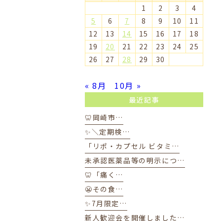
1
2
3
4
5
6
7
8
9
10
11
12
13
14
15
16
17
18
19
20
21
22
23
24
25
26
27
28
29
30
« 8月
10月 »
最近記事
🦷岡崎市…
✨＼定期検…
「リポ・カプセル ビタミ…
未承認医薬品等の明示につ…
🦷「痛く…
😬その食…
✨7月限定…
新人歓迎会を開催しました…