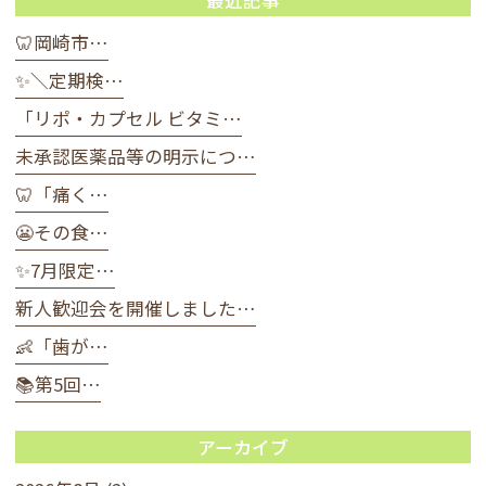
🦷岡崎市…
✨＼定期検…
「リポ・カプセル ビタミ…
未承認医薬品等の明示につ…
🦷「痛く…
😬その食…
✨7月限定…
新人歓迎会を開催しました…
👶「歯が…
📚第5回…
アーカイブ