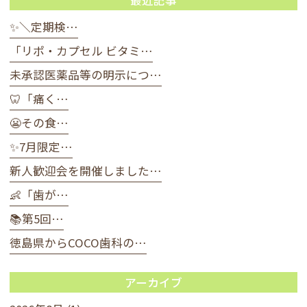
✨＼定期検…
「リポ・カプセル ビタミ…
未承認医薬品等の明示につ…
🦷「痛く…
😬その食…
✨7月限定…
新人歓迎会を開催しました…
👶「歯が…
📚第5回…
徳島県からCOCO歯科の…
アーカイブ