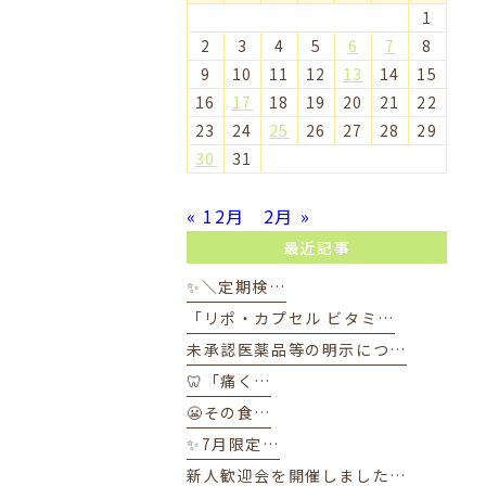
1
2
3
4
5
6
7
8
9
10
11
12
13
14
15
16
17
18
19
20
21
22
23
24
25
26
27
28
29
30
31
« 12月
2月 »
最近記事
✨＼定期検…
「リポ・カプセル ビタミ…
未承認医薬品等の明示につ…
🦷「痛く…
😬その食…
✨7月限定…
新人歓迎会を開催しました…