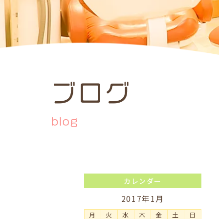
ブログ
blog
カレンダー
2017年1月
月
火
水
木
金
土
日