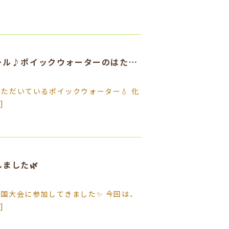
🌿毎日の習慣でお口の菌をコントロール♪ポイックウォーターのはたらき🌿
ただいているポイックウォーター💧 化
]
ました🌿
国大会に参加してきました✨ 今回は、
]