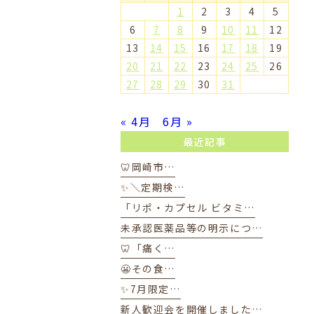
1
2
3
4
5
6
7
8
9
10
11
12
13
14
15
16
17
18
19
20
21
22
23
24
25
26
27
28
29
30
31
« 4月
6月 »
最近記事
🦷岡崎市…
✨＼定期検…
「リポ・カプセル ビタミ…
未承認医薬品等の明示につ…
🦷「痛く…
😬その食…
✨7月限定…
新人歓迎会を開催しました…