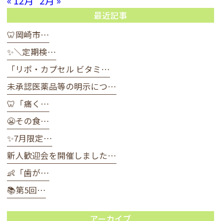
« 12月
2月 »
最近記事
🦷岡崎市…
✨＼定期検…
「リポ・カプセル ビタミ…
未承認医薬品等の明示につ…
🦷「痛く…
😬その食…
✨7月限定…
新人歓迎会を開催しました…
👶「歯が…
📚第5回…
アーカイブ