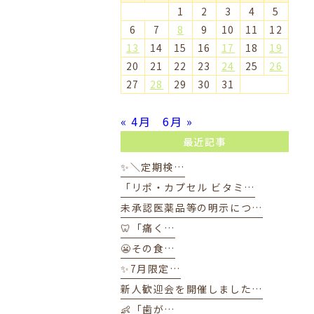
1
2
3
4
5
6
7
8
9
10
11
12
13
14
15
16
17
18
19
20
21
22
23
24
25
26
27
28
29
30
31
« 4月
6月 »
最近記事
✨＼定期検…
「リポ・カプセル ビタミ…
未承認医薬品等の明示につ…
🦷「痛く…
😬その食…
✨7月限定…
新人歓迎会を開催しました…
👶「歯が…