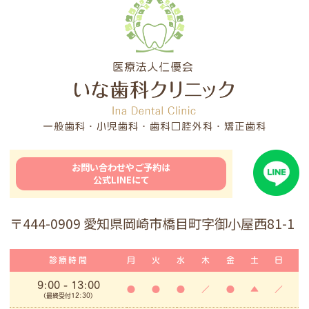
お問い合わせやご予約は
公式LINEにて
〒444-0909 愛知県岡崎市橋目町字御小屋西81-1
診療時間
月
火
水
木
金
土
日
9:00
- 13:00
●
●
●
／
●
▲
／
(最終受付12:30)