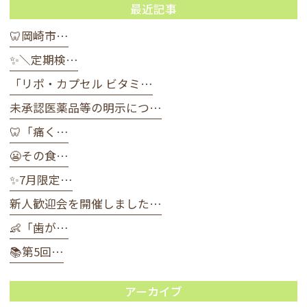
最近記事
🦷岡崎市…
✨＼定期検…
「リポ・カプセル ビタミ…
未承認医薬品等の明示につ…
🦷「痛く…
😬その食…
✨7月限定…
新人歓迎会を開催しました…
👶「歯が…
📚第5回…
アーカイブ