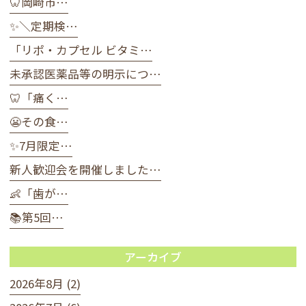
🦷岡崎市…
✨＼定期検…
「リポ・カプセル ビタミ…
未承認医薬品等の明示につ…
🦷「痛く…
😬その食…
✨7月限定…
新人歓迎会を開催しました…
👶「歯が…
📚第5回…
アーカイブ
2026年8月 (2)