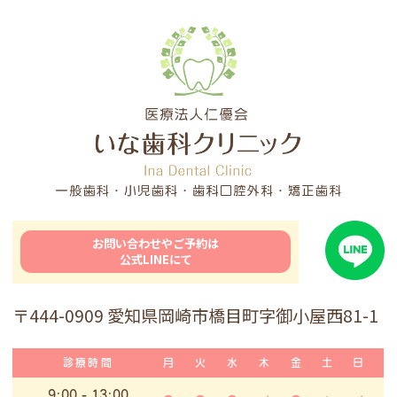
お問い合わせやご予約は
公式LINEにて
〒444-0909 愛知県岡崎市橋目町字御小屋西81-1
診療時間
月
火
水
木
金
土
日
9:00
- 13:00