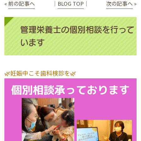
«
前の記事へ
│
BLOG TOP
│
次の記事へ
»
管理栄養士の個別相談を行って
います
🌿妊娠中こそ歯科検診を🌿