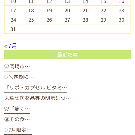
10
11
12
13
14
15
16
17
18
19
20
21
22
23
24
25
26
27
28
29
30
31
« 7月
最近記事
🦷岡崎市…
✨＼定期検…
「リポ・カプセル ビタミ…
未承認医薬品等の明示につ…
🦷「痛く…
😬その食…
✨7月限定…