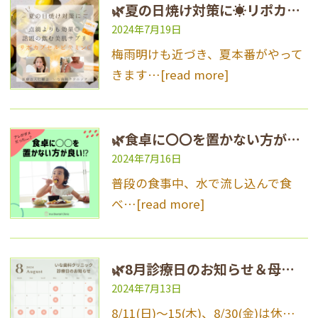
🌿夏の日焼け対策に☀リポカプセルビタミンC🌿
2024年7月19日
梅雨明けも近づき、夏本番がやって
きます…
[read more]
🌿食卓に〇〇を置かない方が良い？！🌿
2024年7月16日
普段の食事中、水で流し込んで食
べ…
[read more]
🌿8月診療日のお知らせ＆母親教室7期生募集中✨🌿
2024年7月13日
8/11(日)～15(木)、8/30(金)は休…