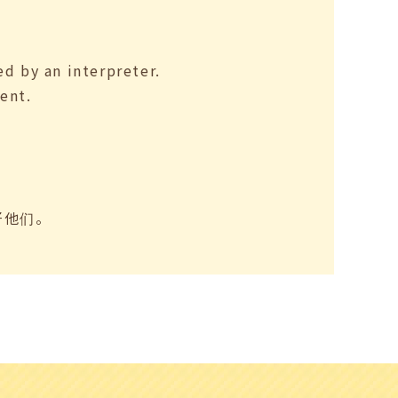
d by an interpreter.
ent.
好他们。