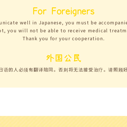
For Foreigners
nicate well in Japanese
, you must be accompanie
not, you will not be able to receive medical treatm
Thank you for your cooperation.
外国公民
日语的人必须有翻译陪同。否则将无法接受治疗。请照顾