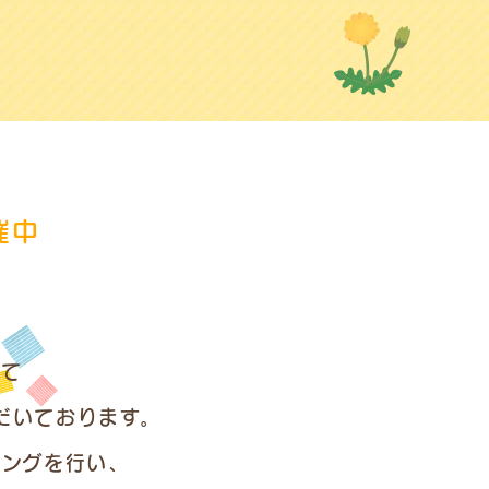
催中
せて
だいております。
リングを行い、