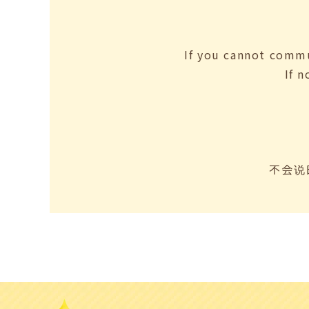
If you cannot commu
If 
不会说