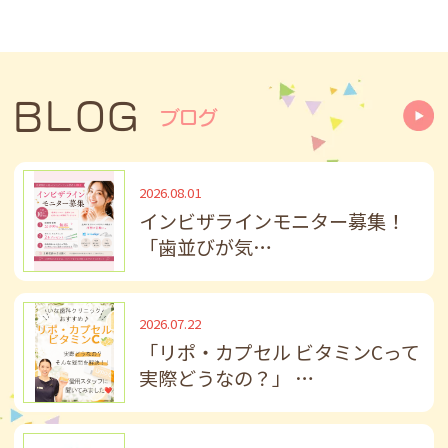
2026.07.27
～予約空き状況のお知らせ～
マウスピース矯正（インビザライン）相
BLOG
ブログ
談、成人・お子さんの検診、フッ素、ホワ
イトニングなど
8/3(月)15：30
2026.08.01
インビザラインモニター募集！
8/4(火)16：45
「歯並びが気…
8/10(月)11：00
※先着順で承ります
2026.07.22
2026.07.22
「リポ・カプセル ビタミンCって
8月診療日のお知らせ
実際どうなの？」 …
8/2(日)、6(木)、9(日)、11(火)～16(日)、
20(木)、23(日)、27(木)、30(日)は休診でご
ざいます。