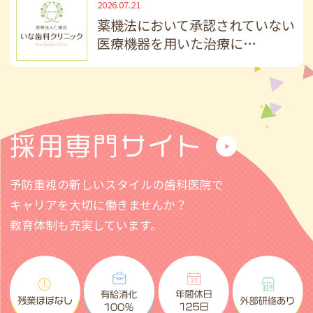
2026.07.21
ご迷惑おかけしますが、よろしくお願いい
薬機法において承認されていない
たします🦷
医療機器を用いた治療に…
2026.07.14
📌診療日についてのお知らせ
7/20(金)は休診でございます。
お問い合わせやご連絡は診療日に順次対応
採用専門サイト
させていただきます。
ご迷惑おかけしますが、ご理解の程よろし
予防重視の新しいスタイルの歯科医院で
くお願いいたします。
キャリアを大切に働きませんか？
教育体制も充実しています。
2026.07.06
～予約空き状況のお知らせ～
マウスピース矯正（インビザライン）相
談、成人・お子さんの検診、フッ素、ホワ
イトニングなど