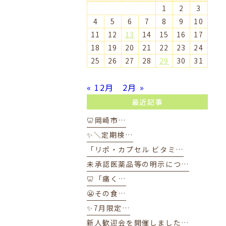
1
2
3
4
5
6
7
8
9
10
11
12
13
14
15
16
17
18
19
20
21
22
23
24
25
26
27
28
29
30
31
« 12月
2月 »
最近記事
🦷岡崎市…
✨＼定期検…
「リポ・カプセル ビタミ…
未承認医薬品等の明示につ…
🦷「痛く…
😬その食…
✨7月限定…
新人歓迎会を開催しました…