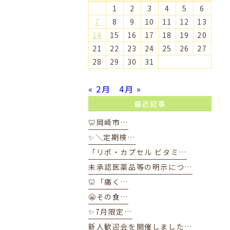
1
2
3
4
5
6
7
8
9
10
11
12
13
14
15
16
17
18
19
20
21
22
23
24
25
26
27
28
29
30
31
« 2月
4月 »
最近記事
🦷岡崎市…
✨＼定期検…
「リポ・カプセル ビタミ…
未承認医薬品等の明示につ…
🦷「痛く…
😬その食…
✨7月限定…
新人歓迎会を開催しました…