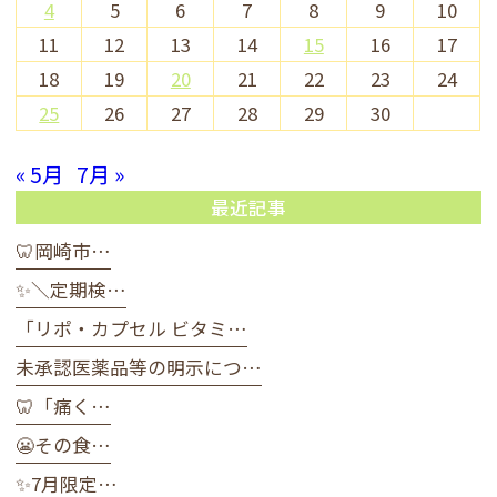
4
5
6
7
8
9
10
11
12
13
14
15
16
17
18
19
20
21
22
23
24
25
26
27
28
29
30
« 5月
7月 »
最近記事
🦷岡崎市…
✨＼定期検…
「リポ・カプセル ビタミ…
未承認医薬品等の明示につ…
🦷「痛く…
😬その食…
✨7月限定…