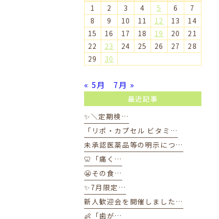
1
2
3
4
5
6
7
8
9
10
11
12
13
14
15
16
17
18
19
20
21
22
23
24
25
26
27
28
29
30
« 5月
7月 »
最近記事
✨＼定期検…
「リポ・カプセル ビタミ…
未承認医薬品等の明示につ…
🦷「痛く…
😬その食…
✨7月限定…
新人歓迎会を開催しました…
👶「歯が…