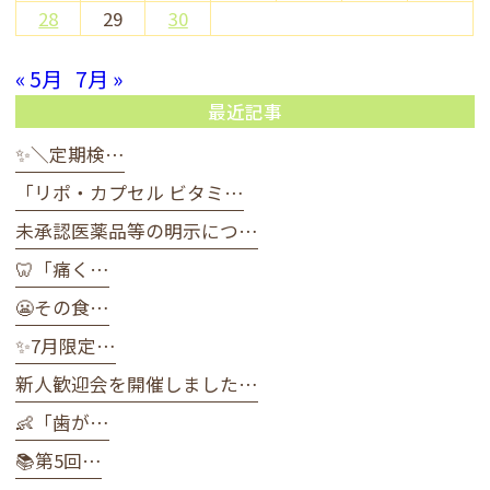
28
29
30
« 5月
7月 »
最近記事
✨＼定期検…
「リポ・カプセル ビタミ…
未承認医薬品等の明示につ…
🦷「痛く…
😬その食…
✨7月限定…
新人歓迎会を開催しました…
👶「歯が…
📚第5回…