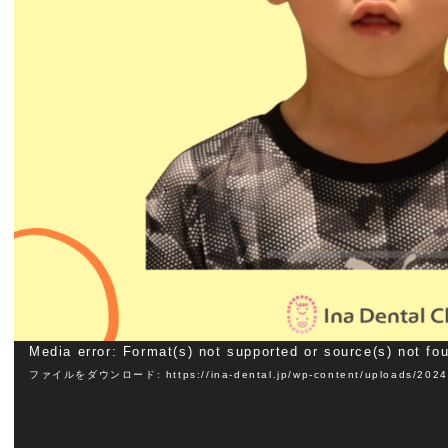
動
Media error: Format(s) not supported or source(s) not fo
ファイルをダウンロード: https://ina-dental.jp/wp-content/uploads/202
画
プ
レ