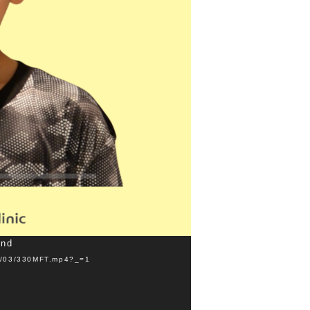
und
4/03/330MFT.mp4?_=1