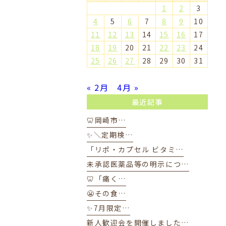
1
2
3
4
5
6
7
8
9
10
11
12
13
14
15
16
17
18
19
20
21
22
23
24
25
26
27
28
29
30
31
« 2月
4月 »
最近記事
🦷岡崎市…
✨＼定期検…
「リポ・カプセル ビタミ…
未承認医薬品等の明示につ…
🦷「痛く…
😬その食…
✨7月限定…
新人歓迎会を開催しました…