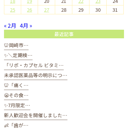
18
19
20
21
22
23
24
25
26
27
28
29
30
31
« 2月
4月 »
最近記事
🦷岡崎市…
✨＼定期検…
「リポ・カプセル ビタミ…
未承認医薬品等の明示につ…
🦷「痛く…
😬その食…
✨7月限定…
新人歓迎会を開催しました…
👶「歯が…