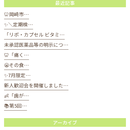
最近記事
🦷岡崎市…
✨＼定期検…
「リポ・カプセル ビタミ…
未承認医薬品等の明示につ…
🦷「痛く…
😬その食…
✨7月限定…
新人歓迎会を開催しました…
👶「歯が…
📚第5回…
アーカイブ