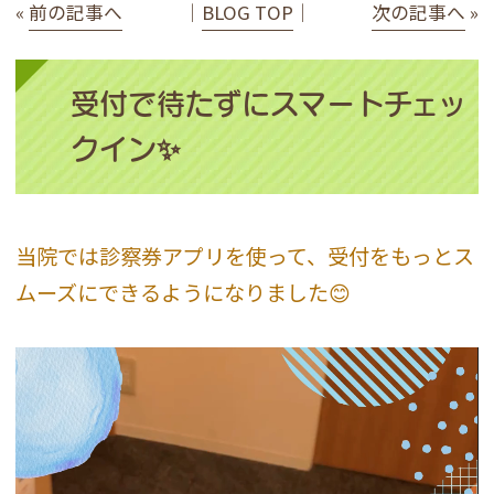
«
前の記事へ
│
BLOG TOP
│
次の記事へ
»
受付で待たずにスマートチェッ
クイン✨
当院では診察券アプリを使って、受付をもっとス
ムーズにできるようになりました😊
動
画
プ
レ