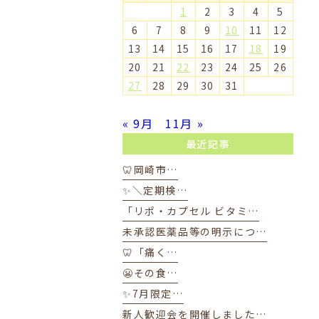
1
2
3
4
5
6
7
8
9
10
11
12
13
14
15
16
17
18
19
20
21
22
23
24
25
26
27
28
29
30
31
« 9月
11月 »
最近記事
🦷岡崎市…
✨＼定期検…
「リポ・カプセル ビタミ…
未承認医薬品等の明示につ…
🦷「痛く…
😬その食…
✨7月限定…
新人歓迎会を開催しました…