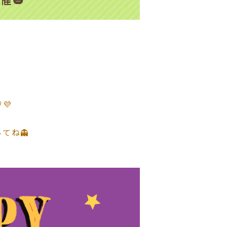
催🎃
💜
てね👻