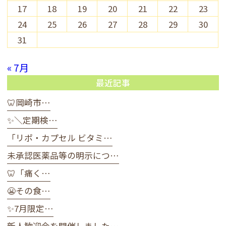
17
18
19
20
21
22
23
24
25
26
27
28
29
30
31
« 7月
最近記事
🦷岡崎市…
✨＼定期検…
「リポ・カプセル ビタミ…
未承認医薬品等の明示につ…
🦷「痛く…
😬その食…
✨7月限定…