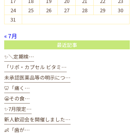
17
18
19
20
21
22
23
24
25
26
27
28
29
30
31
« 7月
最近記事
✨＼定期検…
「リポ・カプセル ビタミ…
未承認医薬品等の明示につ…
🦷「痛く…
😬その食…
✨7月限定…
新人歓迎会を開催しました…
👶「歯が…