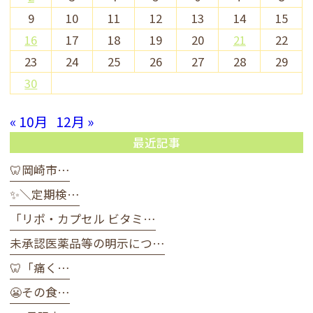
9
10
11
12
13
14
15
16
17
18
19
20
21
22
23
24
25
26
27
28
29
30
« 10月
12月 »
最近記事
🦷岡崎市…
✨＼定期検…
「リポ・カプセル ビタミ…
未承認医薬品等の明示につ…
🦷「痛く…
😬その食…