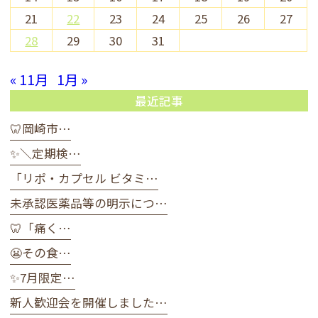
21
22
23
24
25
26
27
28
29
30
31
« 11月
1月 »
最近記事
🦷岡崎市…
✨＼定期検…
「リポ・カプセル ビタミ…
未承認医薬品等の明示につ…
🦷「痛く…
😬その食…
✨7月限定…
新人歓迎会を開催しました…