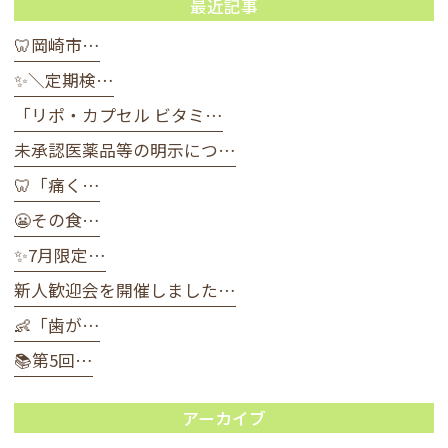
最近記事
🦷岡崎市…
✨＼定期検…
「リポ・カプセル ビタミ…
未承認医薬品等の明示につ…
🦷「痛く…
😬その食…
✨7月限定…
新人歓迎会を開催しました…
👶「歯が…
📚第5回…
アーカイブ