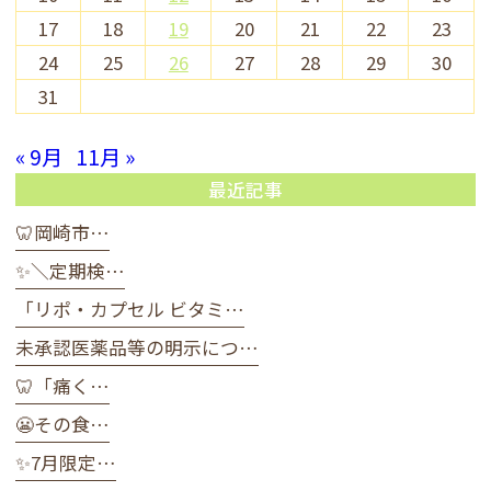
17
18
19
20
21
22
23
24
25
26
27
28
29
30
31
« 9月
11月 »
最近記事
🦷岡崎市…
✨＼定期検…
「リポ・カプセル ビタミ…
未承認医薬品等の明示につ…
🦷「痛く…
😬その食…
✨7月限定…