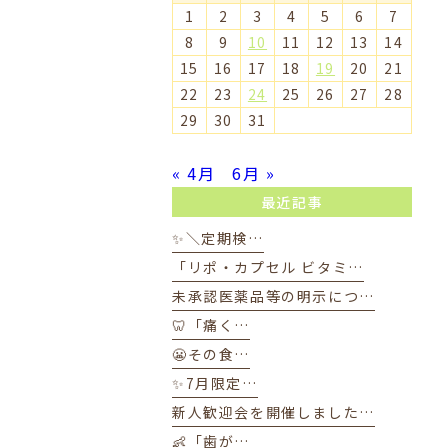
1
2
3
4
5
6
7
8
9
10
11
12
13
14
15
16
17
18
19
20
21
22
23
24
25
26
27
28
29
30
31
« 4月
6月 »
最近記事
✨＼定期検…
「リポ・カプセル ビタミ…
未承認医薬品等の明示につ…
🦷「痛く…
😬その食…
✨7月限定…
新人歓迎会を開催しました…
👶「歯が…