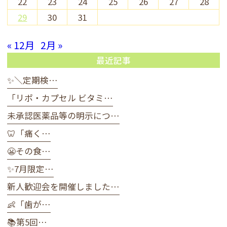
22
23
24
25
26
27
28
29
30
31
« 12月
2月 »
最近記事
✨＼定期検…
「リポ・カプセル ビタミ…
未承認医薬品等の明示につ…
🦷「痛く…
😬その食…
✨7月限定…
新人歓迎会を開催しました…
👶「歯が…
📚第5回…