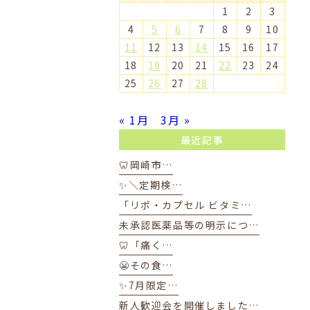
1
2
3
4
5
6
7
8
9
10
11
12
13
14
15
16
17
18
19
20
21
22
23
24
25
26
27
28
« 1月
3月 »
最近記事
🦷岡崎市…
✨＼定期検…
「リポ・カプセル ビタミ…
未承認医薬品等の明示につ…
🦷「痛く…
😬その食…
✨7月限定…
新人歓迎会を開催しました…