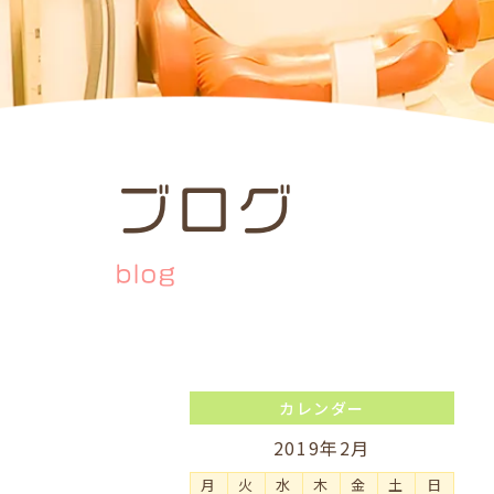
ブログ
blog
カレンダー
2019年2月
月
火
水
木
金
土
日