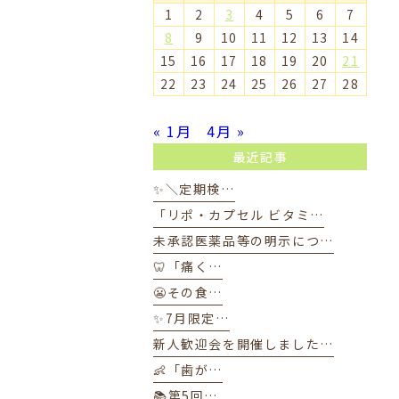
1
2
3
4
5
6
7
8
9
10
11
12
13
14
15
16
17
18
19
20
21
22
23
24
25
26
27
28
« 1月
4月 »
最近記事
✨＼定期検…
「リポ・カプセル ビタミ…
未承認医薬品等の明示につ…
🦷「痛く…
😬その食…
✨7月限定…
新人歓迎会を開催しました…
👶「歯が…
📚第5回…