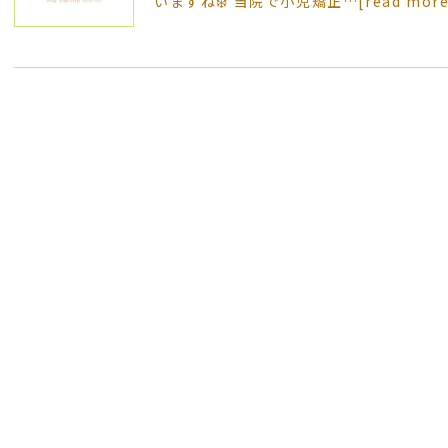
いますね❄️ 当院で小児矯正…
[read mor