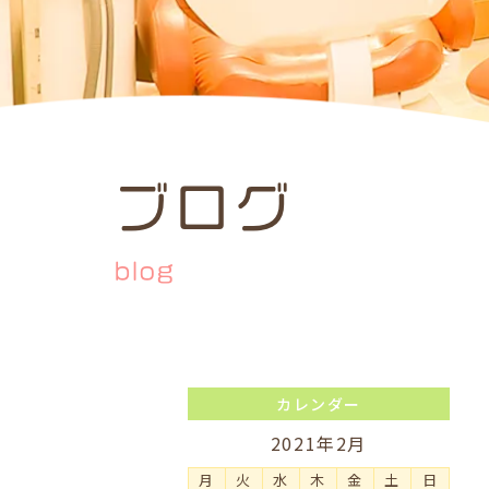
ブログ
blog
カレンダー
2021年2月
月
火
水
木
金
土
日