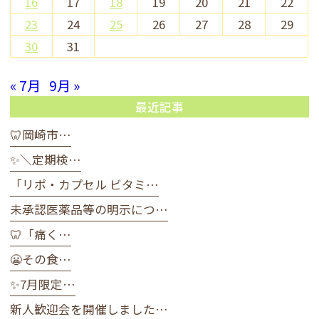
16
17
18
19
20
21
22
23
24
25
26
27
28
29
30
31
« 7月
9月 »
最近記事
🦷岡崎市…
✨＼定期検…
「リポ・カプセル ビタミ…
未承認医薬品等の明示につ…
🦷「痛く…
😬その食…
✨7月限定…
新人歓迎会を開催しました…