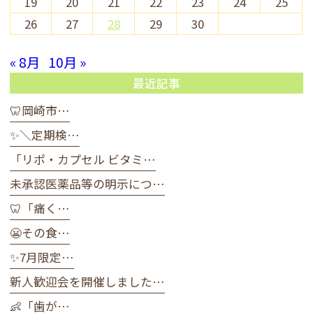
19
20
21
22
23
24
25
26
27
28
29
30
« 8月
10月 »
最近記事
🦷岡崎市…
✨＼定期検…
「リポ・カプセル ビタミ…
未承認医薬品等の明示につ…
🦷「痛く…
😬その食…
✨7月限定…
新人歓迎会を開催しました…
👶「歯が…