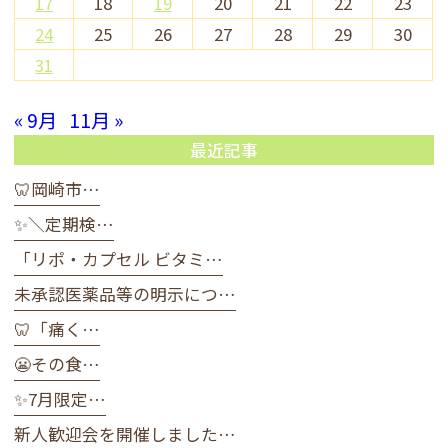
17
18
19
20
21
22
23
24
25
26
27
28
29
30
31
« 9月
11月 »
最近記事
🦷岡崎市…
✨＼定期検…
「リポ・カプセル ビタミ…
未承認医薬品等の明示につ…
🦷「痛く…
😬その食…
✨7月限定…
新人歓迎会を開催しました…