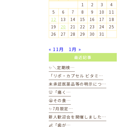
1
2
3
4
5
6
7
8
9
10
11
12
13
14
15
16
17
18
19
20
21
22
23
24
25
26
27
28
29
30
31
« 11月
1月 »
最近記事
✨＼定期検…
「リポ・カプセル ビタミ…
未承認医薬品等の明示につ…
🦷「痛く…
😬その食…
✨7月限定…
新人歓迎会を開催しました…
👶「歯が…