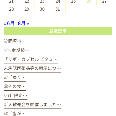
21
22
23
24
25
26
27
28
29
30
31
« 6月
8月 »
最近記事
🦷岡崎市…
✨＼定期検…
「リポ・カプセル ビタミ…
未承認医薬品等の明示につ…
🦷「痛く…
😬その食…
✨7月限定…
新人歓迎会を開催しました…
👶「歯が…