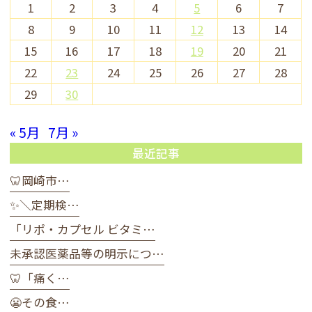
1
2
3
4
5
6
7
8
9
10
11
12
13
14
15
16
17
18
19
20
21
22
23
24
25
26
27
28
29
30
« 5月
7月 »
最近記事
🦷岡崎市…
✨＼定期検…
「リポ・カプセル ビタミ…
未承認医薬品等の明示につ…
🦷「痛く…
😬その食…