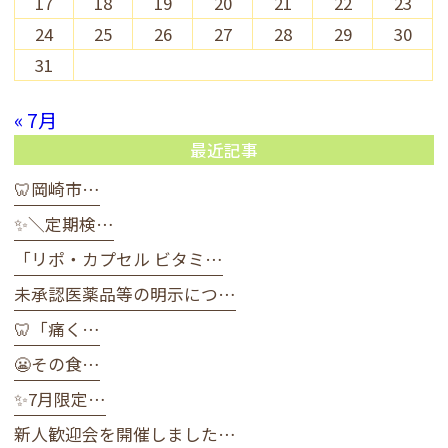
17
18
19
20
21
22
23
24
25
26
27
28
29
30
31
« 7月
最近記事
🦷岡崎市…
✨＼定期検…
「リポ・カプセル ビタミ…
未承認医薬品等の明示につ…
🦷「痛く…
😬その食…
✨7月限定…
新人歓迎会を開催しました…