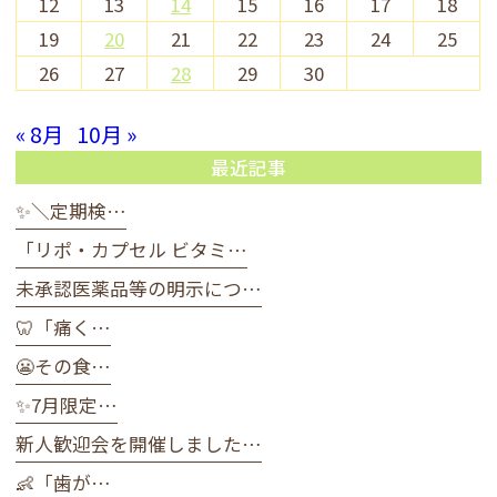
12
13
14
15
16
17
18
19
20
21
22
23
24
25
26
27
28
29
30
« 8月
10月 »
最近記事
✨＼定期検…
「リポ・カプセル ビタミ…
未承認医薬品等の明示につ…
🦷「痛く…
😬その食…
✨7月限定…
新人歓迎会を開催しました…
👶「歯が…