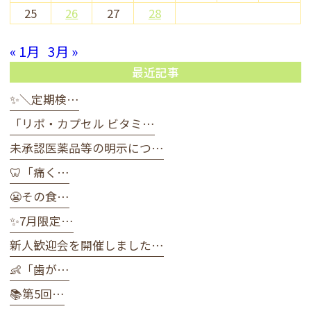
25
26
27
28
« 1月
3月 »
最近記事
✨＼定期検…
「リポ・カプセル ビタミ…
未承認医薬品等の明示につ…
🦷「痛く…
😬その食…
✨7月限定…
新人歓迎会を開催しました…
👶「歯が…
📚第5回…